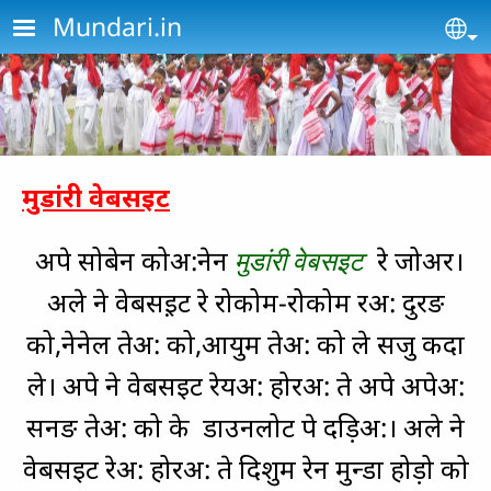
Skip to main content
Mundari.in
Se
मुडांरी वेबसइट
अपे सोबेन कोअ:नेन
मुडांरी वेबसइट
रे जोअर।
अले ने वेबसइ़ट रे रोकोम-रोकोम रअ: दुरङ
को,नेनेल तेअ: को,आयुम तेअ: को ले सजु कदा
ले। अपे ने वेबसइट रेयअ: होरअ: ते अपे अपेअ:
सनङ तेअ: को के डाउनलोट पे दड़िअ:। अले ने
वेबसइट रेअ: होरअ: ते दिशुम रेन मुन्डा होड़ो को